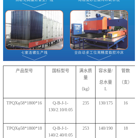
产品型号
国标型号
满水质
容水量/
管数
量
总水量
（支）
（kg）
L
TPQXφ58*1800*16
Q-B-J-1-
235
130/175
16
130/2.10/0.05
TPQXφ58*1800*18
Q-B-J-1-
253
140/190
18
140/2.40/0.05