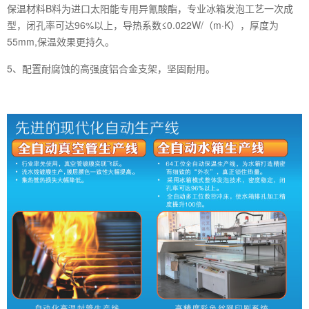
保温材料B料为进口太阳能专用异氰酸酯，专业冰箱发泡工艺一次成
型，闭孔率可达96%以上，导热系数≤0.022W/（m·K），厚度为
55mm,保温效果更持久。
5、配置耐腐蚀的高强度铝合金支架，坚固耐用。